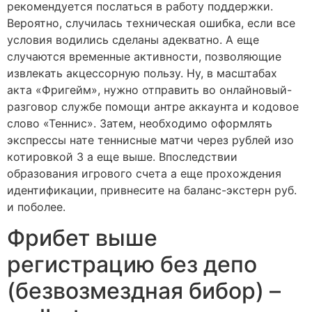
рекомендуется послаться в работу поддержки.
Вероятно, случилась техническая ошибка, если все
условия водились сделаны адекватно. А еще
случаются временные активности, позволяющие
извлекать акцессорную пользу. Ну, в масштабах
акта «Фригейм», нужно отправить во онлайновый-
разговор службе помощи антре аккаунта и кодовое
слово «Теннис». Затем, необходимо оформлять
экспрессы нате теннисные матчи через рублей изо
котировкой 3 а еще выше.
Впоследствии
образования игрового счета а еще прохождения
идентификации, привнесите на баланс-экстерн руб.
и поболее.
Фрибет выше
регистрацию без депо
(безвозмездная бибор) –