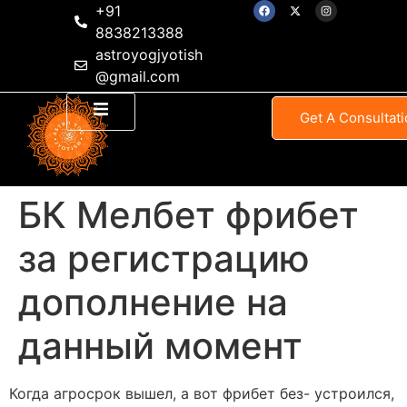
+91
8838213388
astroyogjyotish
@gmail.com
Get A Consultati
БК Мелбет фрибет
за регистрацию
дополнение на
данный момент
Когда агросрок вышел, а вот фрибет без- устроился,