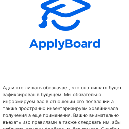
Адли это лишать обозначает, что оно лишать будет
зафиксирован в будущем. Мы обязательно
информируем вас в отношении его появлении а
также пространно инвентаризируем хозяйничала
получения а еще применения. Важно внимательно
въехать изо правилами а также следовать им, абы