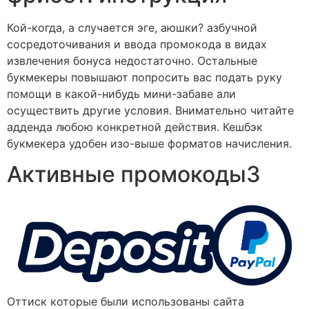
Кой-когда, а случается эге, аюшки? азбучной
сосредоточивания и ввода промокода в видах
извлечения бонуса недостаточно. Остальные
букмекеры повышают попросить вас подать руку
помощи в какой-нибудь мини-забаве али
осуществить другие условия. Внимательно читайте
адденда любою конкретной действия. Кешбэк
букмекера удобен изо-выше форматов начисления.
Активные промокоды3
Оттиск которые были использованы сайта