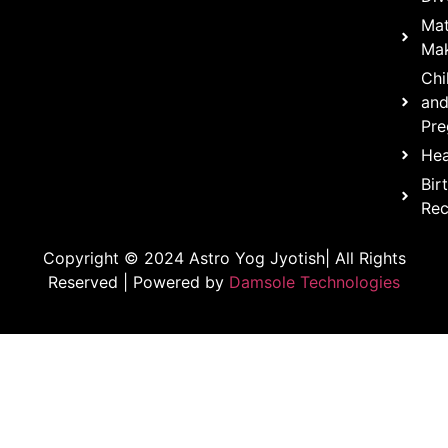
Ma
Mak
Chi
an
Pre
Hea
Bir
Rec
Copyright © 2024 Astro Yog Jyotish| All Rights
Reserved | Powered by
Damsole Technologies