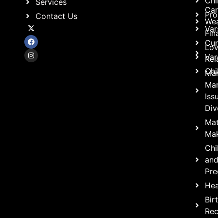
Chi
Services
Car
Pro
Contact Us
Wea
Var
Fin
Cur
Lov
Var
Rel
Chi
Mar
Mar
Iss
Div
Ma
Mak
Chi
an
Pre
Hea
Bir
Rec