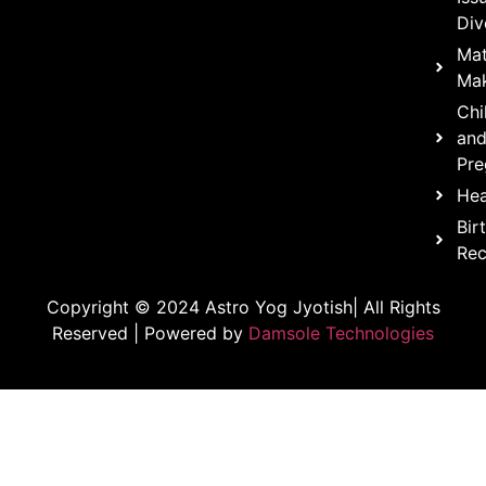
Div
Ma
Mak
Chi
an
Pre
Hea
Bir
Rec
Copyright © 2024 Astro Yog Jyotish| All Rights
Reserved | Powered by
Damsole Technologies