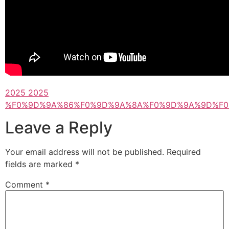
2025 2025
%F0%9D%9A%86%F0%9D%9A%8A%F0%9D%9A%9D%F0
Leave a Reply
Your email address will not be published.
Required
fields are marked
*
Comment
*